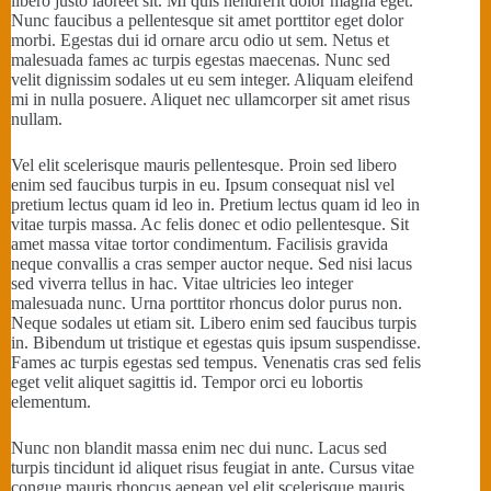
libero justo laoreet sit. Mi quis hendrerit dolor magna eget.
Nunc faucibus a pellentesque sit amet porttitor eget dolor
morbi. Egestas dui id ornare arcu odio ut sem. Netus et
malesuada fames ac turpis egestas maecenas. Nunc sed
velit dignissim sodales ut eu sem integer. Aliquam eleifend
mi in nulla posuere. Aliquet nec ullamcorper sit amet risus
nullam.
Vel elit scelerisque mauris pellentesque. Proin sed libero
enim sed faucibus turpis in eu. Ipsum consequat nisl vel
pretium lectus quam id leo in. Pretium lectus quam id leo in
vitae turpis massa. Ac felis donec et odio pellentesque. Sit
amet massa vitae tortor condimentum. Facilisis gravida
neque convallis a cras semper auctor neque. Sed nisi lacus
sed viverra tellus in hac. Vitae ultricies leo integer
malesuada nunc. Urna porttitor rhoncus dolor purus non.
Neque sodales ut etiam sit. Libero enim sed faucibus turpis
in. Bibendum ut tristique et egestas quis ipsum suspendisse.
Fames ac turpis egestas sed tempus. Venenatis cras sed felis
eget velit aliquet sagittis id. Tempor orci eu lobortis
elementum.
Nunc non blandit massa enim nec dui nunc. Lacus sed
turpis tincidunt id aliquet risus feugiat in ante. Cursus vitae
congue mauris rhoncus aenean vel elit scelerisque mauris.