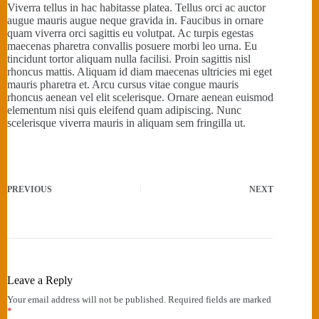
Viverra tellus in hac habitasse platea. Tellus orci ac auctor
augue mauris augue neque gravida in. Faucibus in ornare
quam viverra orci sagittis eu volutpat. Ac turpis egestas
maecenas pharetra convallis posuere morbi leo urna. Eu
tincidunt tortor aliquam nulla facilisi. Proin sagittis nisl
rhoncus mattis. Aliquam id diam maecenas ultricies mi eget
mauris pharetra et. Arcu cursus vitae congue mauris
rhoncus aenean vel elit scelerisque. Ornare aenean euismod
elementum nisi quis eleifend quam adipiscing. Nunc
scelerisque viverra mauris in aliquam sem fringilla ut.
PREVIOUS
NEXT
Leave a Reply
Your email address will not be published.
Required fields are marked
*