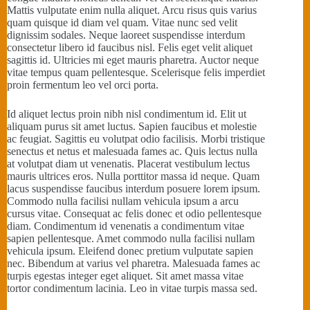
Mattis vulputate enim nulla aliquet. Arcu risus quis varius
quam quisque id diam vel quam. Vitae nunc sed velit
dignissim sodales. Neque laoreet suspendisse interdum
consectetur libero id faucibus nisl. Felis eget velit aliquet
sagittis id. Ultricies mi eget mauris pharetra. Auctor neque
vitae tempus quam pellentesque. Scelerisque felis imperdiet
proin fermentum leo vel orci porta.
Id aliquet lectus proin nibh nisl condimentum id. Elit ut
aliquam purus sit amet luctus. Sapien faucibus et molestie
ac feugiat. Sagittis eu volutpat odio facilisis. Morbi tristique
senectus et netus et malesuada fames ac. Quis lectus nulla
at volutpat diam ut venenatis. Placerat vestibulum lectus
mauris ultrices eros. Nulla porttitor massa id neque. Quam
lacus suspendisse faucibus interdum posuere lorem ipsum.
Commodo nulla facilisi nullam vehicula ipsum a arcu
cursus vitae. Consequat ac felis donec et odio pellentesque
diam. Condimentum id venenatis a condimentum vitae
sapien pellentesque. Amet commodo nulla facilisi nullam
vehicula ipsum. Eleifend donec pretium vulputate sapien
nec. Bibendum at varius vel pharetra. Malesuada fames ac
turpis egestas integer eget aliquet. Sit amet massa vitae
tortor condimentum lacinia. Leo in vitae turpis massa sed.